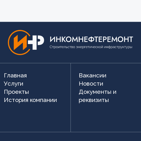
Главная
Вакансии
Услуги
Новости
Проекты
Документы и
История компании
реквизиты
info@inkomnr.ru
+7 495 988-37-98
ООО «ИНКОМНЕФТЕРЕМОНТ»
ИНН 7709424027
ОГРН 103770904493
Политика обработки персональных
данных
Пользовательское соглашение
Антиалкогольная политика